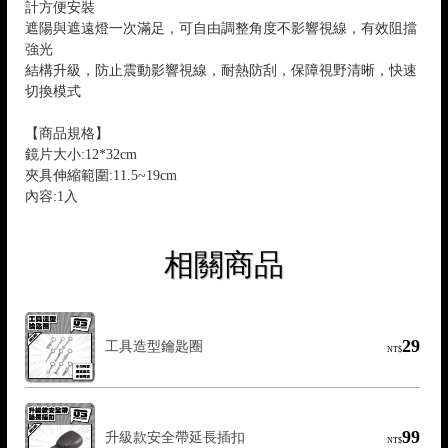
計方便安裝
遮陽與遮遠燈一次滿足，可自由調整角度不影響視線，有效阻擋
強光
結構升級，防止震動影響視線，耐熱防刮，保障視野清晰，快速
切換模式
【商品規格】
鏡片大小:12*32cm
夾具伸縮範圍:11.5~19cm
內容:1入
相關商品
29
工具造型鑰匙圈
NT$
99
升級款安全帶延長插扣
NT$