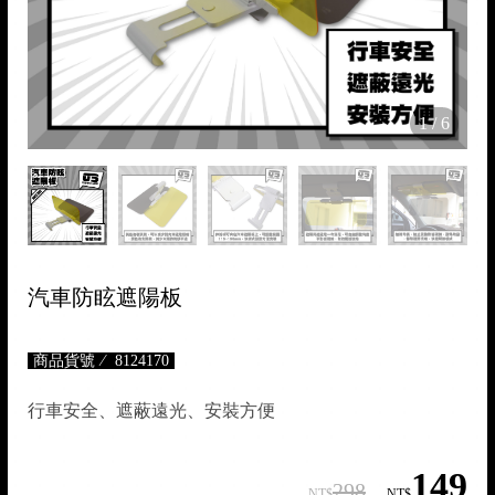

1
/
6

汽車防眩遮陽板
商品貨號
8124170
行車安全、遮蔽遠光、安裝方便
149
🏍
298
NT$
NT$