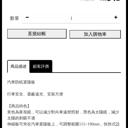
數量
/
直接結帳
加入購物車
商品描述
顧客評價
汽車防眩遮陽板
行車安全、遮蔽遠光、安裝方便
【商品特色】
黃色為夜視鏡，可以減少對向車遠燈照射，黑色為太陽鏡，減少
太陽的刺眼不適
伸縮板可夾在汽車遮陽板上，可調整範圍115~190mm，快拆式設