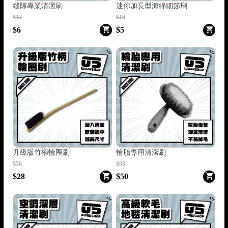
縫隙專業清潔刷
迷你加長型海綿細節刷
$12
$10
$6
$5
升級版竹柄輪圈刷
輪胎專用清潔刷
$56
$98
$28
$50