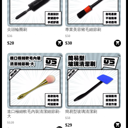
尖頭輪圈刷
專業美容豬毛細節刷
$36
$50
$20
$30
進口極細軟毛內裝清潔細節刷-
簡易型玻璃清潔刷
大
$58
$120
$29