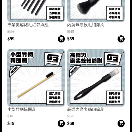
專業美容豬毛細節刷組
內裝無痕軟毛細節刷
$158
$118
$99
$59
小型竹柄輪圈刷
高彈力磨尖絲細節刷
$38
$120
$19
$60