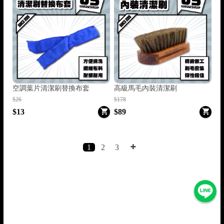
空調葉片清潔刷替換布套
高級馬毛內裝清潔刷
$26
$178
$13
$89
1
2
3