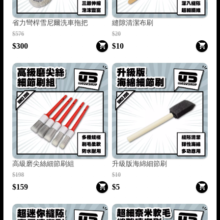
省力彎桿雪尼爾洗車拖把
縫隙清潔布刷
/
$576
$20
$300
$10
高級磨尖絲細節刷組
升級版海綿細節刷
$198
$10
$159
$5