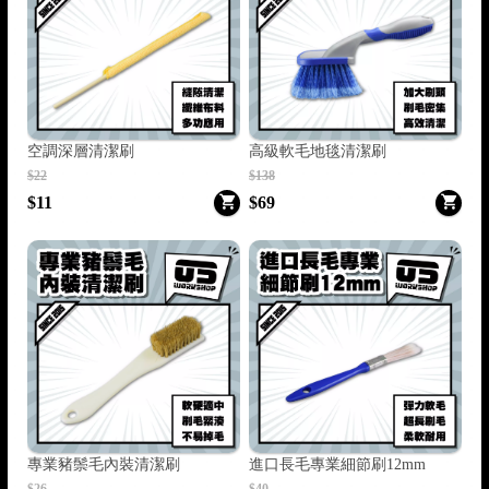
空調深層清潔刷
高級軟毛地毯清潔刷
$22
$138
$11
$69
專業豬鬃毛內裝清潔刷
進口長毛專業細節刷12mm
$26
$40