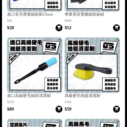
進口長毛專業細節刷25mm
專業美容塑膠細節刷組
$56
$104
$28
$52
進口高級硬毛細節清潔刷
高級硬毛地毯清潔刷
$178
$118
$89
$59