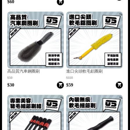
$60
高品質汽車鋼圈刷
進口尖頭軟毛鋁圈刷
$50
$118
$30
$59