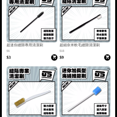
超迷你縫隙專用清潔刷
超細奈米軟毛縫隙清潔刷
$6
$18
$3
$9