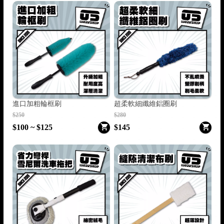

進口加粗輪框刷
超柔軟細纖維鋁圈刷
$250
$280

$100 ~ $125
$145
🏍