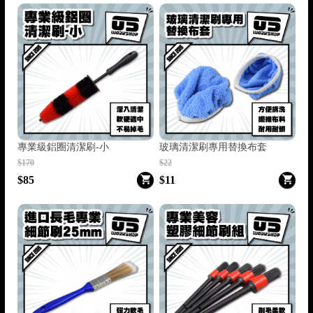
專業級鋁圈清潔刷-小
玻璃清潔刷專用替換布套
$170
$22
$85
$11