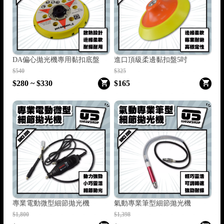
DA偏心拋光機專用黏扣底盤
進口頂級柔邊黏扣盤5吋
$540
$325
$280 ~ $330
$165
專業電動微型細節拋光機
氣動專業筆型細節拋光機
$1,800
$1,398