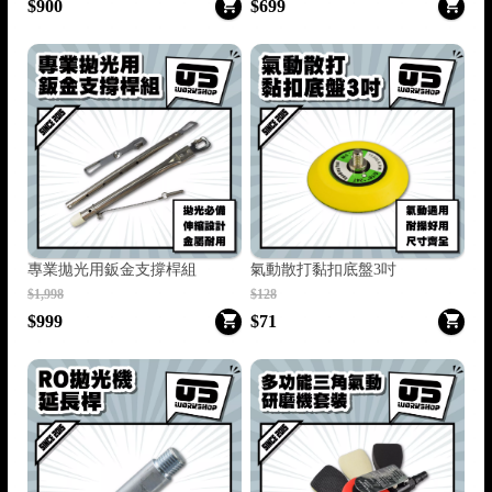
$900
$699
專業拋光用鈑金支撐桿組
氣動散打黏扣底盤3吋
$1,998
$128
$999
$71