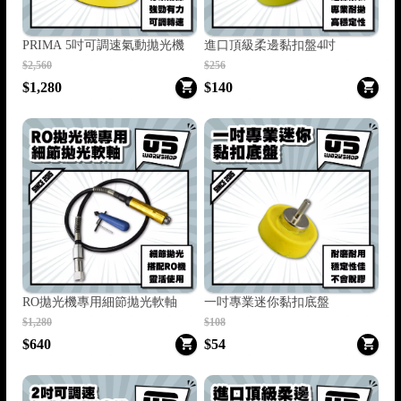
PRIMA 5吋可調速氣動拋光機
進口頂級柔邊黏扣盤4吋
$2,560
$256
$1,280
$140
RO拋光機專用細節拋光軟軸
一吋專業迷你黏扣底盤
$1,280
$108
$640
$54