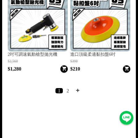
2吋可調速氣動槍型拋光機
進口頂級柔邊黏扣盤6吋
$2,560
$390
$1,280
$210
1
2