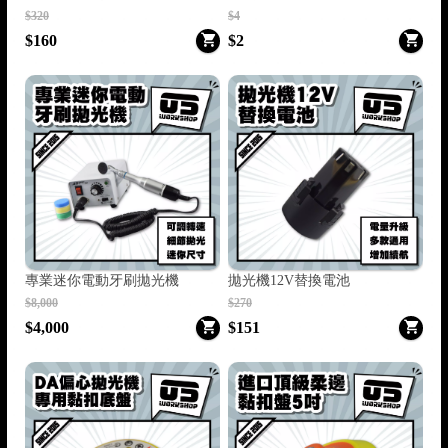
$320
$4
$160
$2
專業迷你電動牙刷拋光機
拋光機12V替換電池
$8,000
$270
$4,000
$151