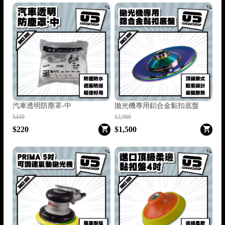
汽車透明防塵罩-中
拋光機專用鋁合金黏扣底盤
$440
$2,900
$220
$1,500