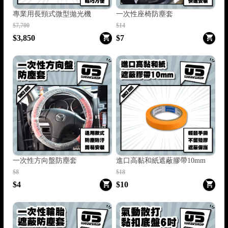
專業用長頸式微型拋光機
一次性座椅防塵套
$7,700
$14
$3,850
$7
一次性方向盤防塵套
進口高黏和紙遮蔽膠帶10mm
$8
$18
$4
$10