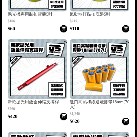
拋光機專用黏扣背盤5吋
氣動散打黏扣底盤5吋
/
$106
$215
$60
$110
新款拋光用鈑金伸縮支撐桿
進口高黏和紙遮蔽膠帶18mm(70
入)
$760
$1,240
$420
$620