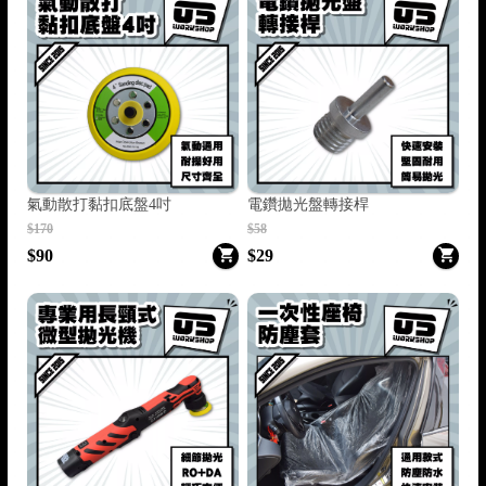
氣動散打黏扣底盤4吋
電鑽拋光盤轉接桿
$170
$58
$90
$29