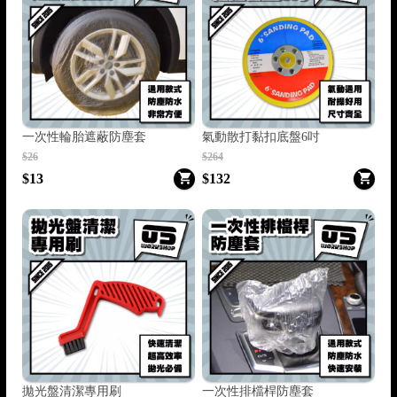
一次性輪胎遮蔽防塵套
氣動散打黏扣底盤6吋
$26
$264
$13
$132
拋光盤清潔專用刷
一次性排檔桿防塵套