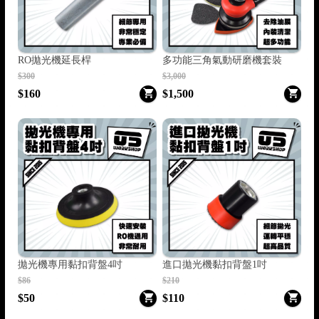
RO拋光機延長桿
多功能三角氣動研磨機套裝
$300
$3,000
$160
$1,500
拋光機專用黏扣背盤4吋
進口拋光機黏扣背盤1吋
$86
$210
$50
$110