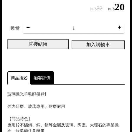
20
32
NT$
NT$
/
數量
直接結帳
加入購物車
商品描述
顧客評價
玻璃拋光羊毛氈盤1吋
強力研磨、玻璃專用、耐磨耐用
【商品特色】
應用於不鏽鋼、銅、鋁等金屬及玻璃、陶瓷、大理石的專業拋
光，效果極佳且耐用