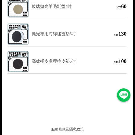
60
玻璃拋光羊毛氈盤4吋
NT$
130
拋光專用海綿緩衝墊6吋
NT$
100
高效橘皮處理拉皮墊5吋
NT$
服務條款及隱私政策