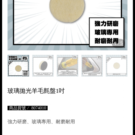

1
/
5

玻璃拋光羊毛氈盤1吋
商品貨號
8074010
強力研磨、玻璃專用、耐磨耐用
🏍