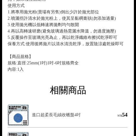
使用方式
1.將專用拋光粉(賣場有另售)倒出少許於拋光部位
2.噴灑些許清水於拋光粉上，使其呈黏稠膏狀(勿添加過量)
3.使用拋光機以低轉速將拋劑均勻散開
4.再以高轉速研磨(避免玻璃過熱需灑水降溫，勿過度施壓)
5.反覆操作至玻璃光亮為止，再以乾淨纖維布擦拭乾淨即可
保養方式:使用後將拋片以清水清洗乾淨，放置陰涼處乾燥即可
【商品規格】
規格:直徑:25mm(1吋)1吋-6吋規格齊全
內容:1入
相關商品
54
進口超柔長毛絨收蠟盤4吋
NT$